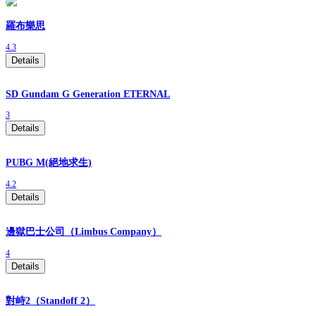
羅布樂思
4.3
Details
SD Gundam G Generation ETERNAL
3
Details
PUBG M(絕地求生)
4.2
Details
邊獄巴士公司（Limbus Company）
4
Details
對峙2（Standoff 2）