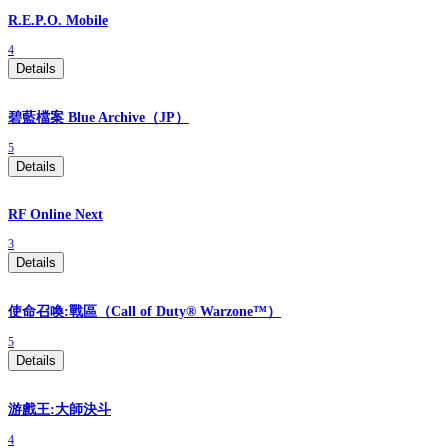
R.E.P.O. Mobile
4
Details
碧藍檔案 Blue Archive（JP）
5
Details
RF Online Next
3
Details
使命召喚:戰區（Call of Duty® Warzone™）
5
Details
游戲王:大師決斗
4