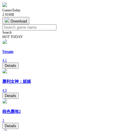
GamesToday
2.91MB
Download
Search
HOT TODAY
Steam
4.1
Details
勝利女神：妮姬
4.9
Details
棕色塵埃2
3
Details